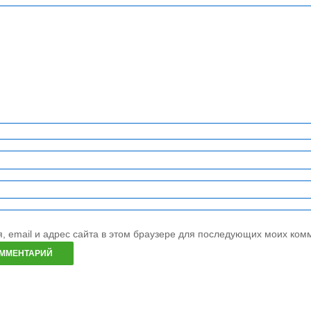
е
-
в
в
МЕНЮ ежедневного
горячего питания
, email и адрес сайта в этом браузере для последующих моих ком