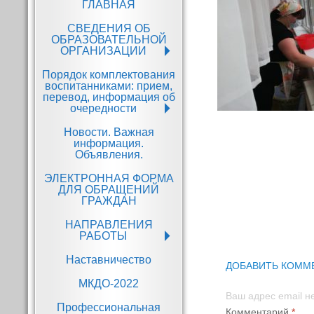
ГЛАВНАЯ
СВЕДЕНИЯ ОБ
Основные сведения
ОБРАЗОВАТЕЛЬНОЙ
ОРГАНИЗАЦИИ
Структура и органы
управления
Порядок комплектования
Информация о
образовательной
воспитанниками: прием,
зачислении
организацией
перевод, информация об
воспитанников
очередности
Документы
Новости. Важная
Образование
информация.
Объявления.
Руководство
Навигация
ЭЛЕКТРОННАЯ ФОРМА
по
Педагогический соста
ДЛЯ ОБРАЩЕНИЙ
записям
ГРАЖДАН
Материально-
техническое
НАПРАВЛЕНИЯ
80-ая годовщина
обеспечение и
РАБОТЫ
ПОБЕДЫ в ВОВ
оснащенность
образовательного
Наставничество
Инновационная
процесса. Доступная
ДОБАВИТЬ КОММ
деятельность
среда
МКДО-2022
Просветительская
Ваш адрес email н
Платные
Профессиональная
деятельность для
Локальные
Комментарий
*
образовательные