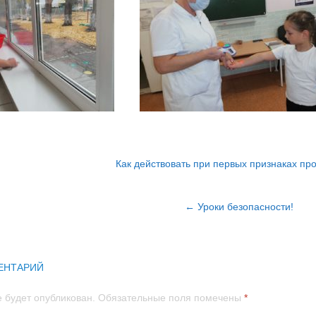
2023
2022
Федеральные
документы
2021
Документы
Правительства
Как действовать при первых признаках пр
Самарской области,
МОНСО
в
Поволжское
← Уроки безопасности!
управление МОНСО
Локальные акты СП
“Детский сад “Ладушки”
ГБОУ гимназии № 1
ЕНТАРИЙ
г.Новокуйбышевска
е будет опубликован.
Обязательные поля помечены
*