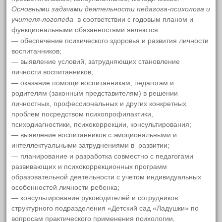
Международное сотрудничество
Основными задачами деятельности педагога-психолога и
учителя-логопеда
в соответствии с годовым планом и
Организация питания в
функциональными обязанностями являются:
— обеспечение психического здоровья и развития личности
образовательной организации
воспитанников;
— выявление условий, затрудняющих становление
МЕНЮ ежедневного горячего
личности воспитанников;
питания
— оказание помощи воспитанникам, педагогам и
родителям (законным представителям) в решении
Образовательные стандарты и
личностных, профессиональных и других конкретных
проблем посредством психопрофилактики,
требования
психодиагностики, психокоррекции, консультирования;
— выявление воспитанников с эмоциональными и
Порядок комплектования
интеллектуальными затруднениями в развитии;
воспитанниками: прием, перевод,
— планирование и разработка совместно с педагогами
развивающих и психокоррекционных программ
информация об очередности
образовательной деятельности с учетом индивидуальных
Информация о зачислении
особенностей личности ребенка;
— консультирование руководителей и сотрудников
воспитанников
структурного подразделения «Детский сад «Ладушки» по
вопросам практического применения психологии,
2023