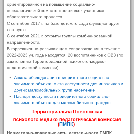
ориентированной на повышение социально-
психологической компетентности всех участников
2022
образовательного процесса.
2021
С сентября 2017 г. на базе детского сада функционирует
логопункт.
С сентября 2021 г. открыты группы комбинированной
Новости. Важная информация.
направленности.
Объявления.
В коррекционно-развивающем сопровождении в течение
2022-2023 уч. года находятся 20 воспитанников с ОВЗ (по
ЭЛЕКТРОННАЯ ФОРМА ДЛЯ
заключению Территориальной психолого-медико-
педагогической комиссии)
ОБРАЩЕНИЙ ГРАЖДАН
Анкета обследования приоритетного социально-
НАПРАВЛЕНИЯ РАБОТЫ
значимого объекта о его доступности для инвалидов и
других маломобильных групп население
80-ая годовщина ПОБЕДЫ в ВОВ
Паспорт доступности приоритетного социально-
значимого объекта для маломобильных граждан
Инновационная деятельность
Территориальна Поволжская
Просветительская деятельность для
психолого-медико-педагогическая комиссия
(
ПМПК
)
родителей
Нормативно-правовые акты деятельности ПМПК