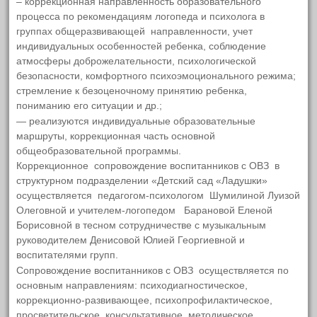
– коррекционная направленность образовательного
Нет
процесса по рекомендациям логопеда и психолога в
Педагогический состав
Скорее нет
группах общеразвивающей направленности, учет
индивидуальных особенностей ребенка, соблюдение
Затрудняюсь с ответом
Материально-техническое
атмосферы доброжелательности, психологической
обеспечение и оснащенность
безопасности, комфортного психоэмоционального режима;
стремление к безоценочному принятию ребенка,
образовательного процесса.
Просмотреть результаты
пониманию его ситуации и др.;
Доступная среда
— реализуются индивидуальные образовательные
маршруты, коррекционная часть основной
Платные образовательные услуги
общеобразовательной программы.
Коррекционное сопровождение воспитанников с ОВЗ в
Финансово-хозяйственная
структурном подразделении «Детский сад «Ладушки»
осуществляется педагогом-психологом Шумилиной Луизой
деятельность
Олеговной и учителем-логопедом Барановой Еленой
Борисовной в тесном сотрудничестве с музыкальным
Вакантные места для приема
руководителем Денисовой Юлией Георгиевной и
воспитанников
воспитателями групп.
Сопровождение воспитанников с ОВЗ осуществляется по
Стипендии и меры поддержки
основным направлениям: психодиагностическое,
коррекционно-развивающее, психопрофилактическое,
обучающихся
просветительское, консультативное, методическое.