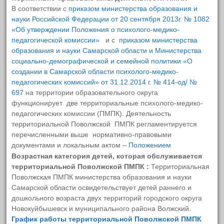
РоботоТехника
В соответствии с
приказом министерства образования и
науки Российской Федерации от 20 сентября 2013г. № 1082
Экология и Эколята
«Об утверждении Положения о психолого-медико-
педагогической комиссии»
и с
приказом министерства
ВФСК ГТО
образования и науки Самарской области и Министерства
социально-демографической и семейной политики «О
Дорожная безопасность
создании в Самарской области психолого-медико-
педагогических комиссий» от 31.12.2014 г. № 414-од/ №
Наш музей
697
на территории образовательного округа
функционирует две территориальные психолого-медико-
#СИДИМДОМА и не скучаем
педагогических комиссии (ПМПК). Деятельность
территориальной Поволжской ПМПК регламентируется
Наставничество
перечисленными выше нормативно-правовыми
документами и локальным актом –
Положением
МКДО-2022
Возрастная категория детей, которая обслуживается
территориальной Поволжской ПМПК :
Территориальная
Профессиональная ориентация
Поволжская ПМПК министерства образования и науки
воспитанников
Самарской области освидетельствует детей раннего и
дошкольного возраста двух территорий городского округа
Локальные нормативно-правовые
Новокуйбышевск и муниципального района Волжский.
акты и организационно-
График работы территориальной Поволжской ПМПК