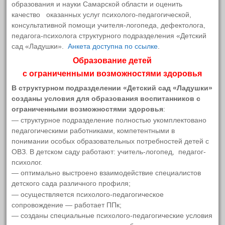
образования и науки Самарской области и оценить
(без названия)
качество оказанных услуг психолого-педагогической,
Структура и органы управления
(без названия)
консультативной помощи учителя-логопеда, дефектолога,
образовательной организацией
педагога-психолога структурного подразделения «Детский
(без названия)
сад «Ладушки».
Анкета доступна по ссылке
.
Документы
ЕСЛИ ВАМ ЗВОНЯТ С
Образование детей
НЕЗНАКОМОГО
Федеральные документы
с ограниченными возможностями здоровья
НОМЕРА……
В структурном подразделении «Детский сад «Ладушки»
Документы Правительства
созданы условия для образования воспитанников с
Самарской области, МОНСО
ограниченными возможностями здоровья
:
— структурное подразделение полностью укомплектовано
Поволжское управление МОНСО
Опросы
педагогическими работниками, компетентными в
понимании особых образовательных потребностей детей с
Удовлетворены ли вы
Локальные акты СП “Детский сад
ОВЗ. В детском саду работают: учитель-логопед, педагог-
психолог.
качеством образования в СП
“Ладушки” ГБОУ гимназии № 1
— оптимально выстроено взаимодействие специалистов
"Детский сад "Ладушки"
г.Новокуйбышевска
детского сада различного профиля;
— осуществляется психолого-педагогическое
Да
Образование
сопровождение — работает ППк;
Скорее да
— созданы специальные психолого-педагогические условия
Руководство